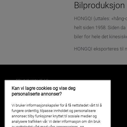
Bilproduksjon
HONGQI (uttales: «hång-c
helt siden 1958. Siden da 
biler for hele det kinesi
HONGQI eksporteres til m
ERLING WINJE AS
Kan vi lagre cookies og vise deg
Telefon
71 58 81 10
personaliserte annonser?
Åpningstider
Vi bruker informasjonskapsler for å få nettstedet vårt til å
fungere ordentlig, tilpasse innholdet og personalisere
Ansatte
annonser, tilby funksjoner knyttet til sosiale medier og
Kart og adresse
analysere trafikken vår. Vi deler informasjon om din bruk
av nettstedet vårt med våre annonserings- og