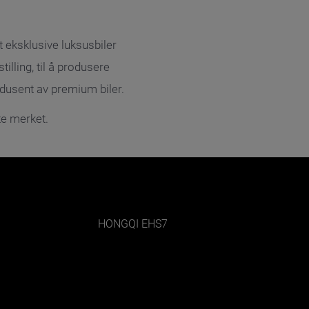
 eksklusive luksusbiler
illing, til å produsere
odusent av premium biler.
te merket.
HONGQI EHS7