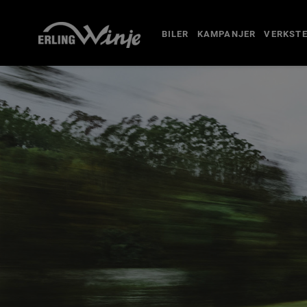
BILER
KAMPANJER
VERKST
TIPS OG RÅD
FOR EIERE
KONTAKT
BESTILL VERKSTEDTIME
MIN BIL