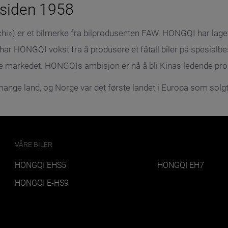
 siden 1958
hi») er et bilmerke fra bilprodusenten FAW. HONGQI har laget
har HONGQI vokst fra å produsere et fåtall biler på spesialbest
ske markedet. HONGQIs ambisjon er nå å bli Kinas ledende pr
ange land, og Norge var det første landet i Europa som solg
VÅRE BILER
HONGQI EHS5
HONGQI EH7
HONGQI E-HS9