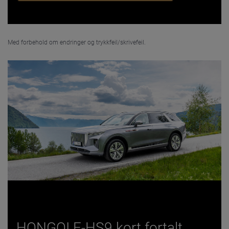
Med forbehold om endringer og trykkfeil/skrivefeil.
HONGQI E-HS9 kort fortalt