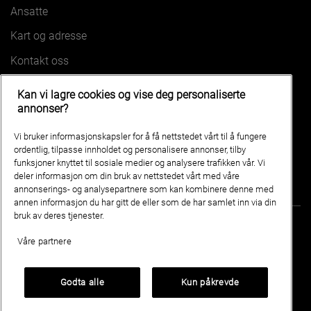
Ansatte
Kart og adresse
Kontakt oss
Kan vi lagre cookies og vise deg personaliserte
VÅRE BILER
annonser?
HONGQI EHS5
HONGQI EH7
Vi bruker informasjonskapsler for å få nettstedet vårt til å fungere
HONGQI EHS7
HONGQI E-HS9
ordentlig, tilpasse innholdet og personalisere annonser, tilby
funksjoner knyttet til sosiale medier og analysere trafikken vår. Vi
deler informasjon om din bruk av nettstedet vårt med våre
annonserings- og analysepartnere som kan kombinere denne med
annen informasjon du har gitt de eller som de har samlet inn via din
bruk av deres tjenester.
Våre partnere
Erling Winje AS
Industriveien 9B 6517 KRISTIANSUND
Godta alle
Kun påkrevde
Personvern og cookies
HONGQInorge.no