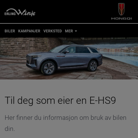
BILER
KAMPANJER
VERKSTED
MER
TIPS OG RÅD
FOR EIERE
KONTAKT
BESTILL VERKSTEDTIME
MIN BIL
Til deg som eier en E-HS9
Her finner du informasjon om bruk av bilen
din.