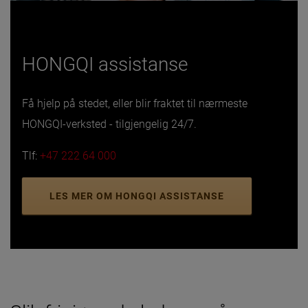
HONGQI assistanse
Få hjelp på stedet, eller blir fraktet til nærmeste
HONGQI-verksted - tilgjengelig 24/7.
Tlf:
+47 222 64 000
LES MER OM HONGQI ASSISTANSE