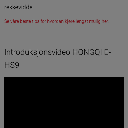
rekkevidde
Se våre beste tips for hvordan kjøre lengst mulig her
.
Introduksjonsvideo HONGQI E-
HS9