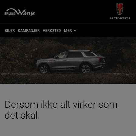
BILER
KAMPANJER
VERKSTED
MER
TIPS OG RÅD
FOR EIERE
KONTAKT
BESTILL VERKSTEDTIME
MIN BIL
Dersom ikke alt virker som
det skal