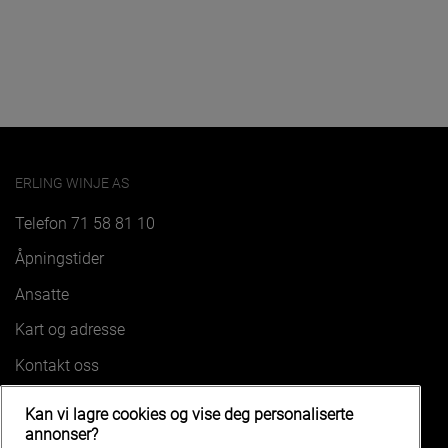
ERLING WINJE AS
Telefon
71 58 81 10
Åpningstider
Ansatte
Kart og adresse
Kontakt oss
Kan vi lagre cookies og vise deg personaliserte
VÅRE BILER
annonser?