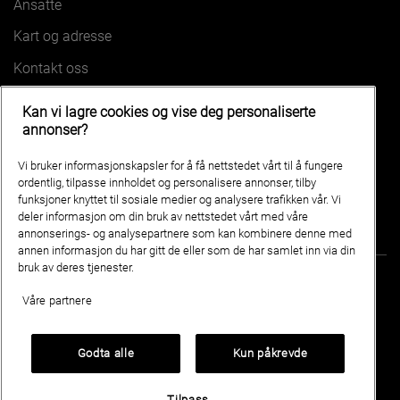
Ansatte
Kart og adresse
Kontakt oss
Kan vi lagre cookies og vise deg personaliserte
VÅRE BILER
annonser?
HONGQI EHS5
HONGQI EH7
Vi bruker informasjonskapsler for å få nettstedet vårt til å fungere
HONGQI EHS7
HONGQI E-HS9
ordentlig, tilpasse innholdet og personalisere annonser, tilby
funksjoner knyttet til sosiale medier og analysere trafikken vår. Vi
deler informasjon om din bruk av nettstedet vårt med våre
annonserings- og analysepartnere som kan kombinere denne med
annen informasjon du har gitt de eller som de har samlet inn via din
bruk av deres tjenester.
Våre partnere
Erling Winje AS
Industriveien 9B 6517 KRISTIANSUND
Godta alle
Kun påkrevde
Personvern og cookies
HONGQInorge.no
Tilpass